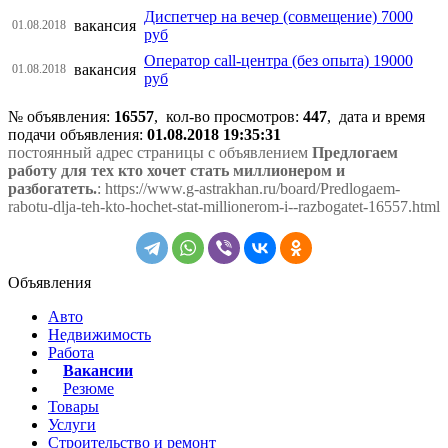
Диспетчер на вечер (совмещение) 7000
вакансия
01.08.2018
руб
Оператор call-центра (без опыта) 19000
вакансия
01.08.2018
руб
№ объявления:
16557
, кол-во просмотров
:
447
, дата и время
подачи объявления:
01.08.2018 19:35:31
постоянный адрес страницы с объявлением
Предлогаем
работу для тех кто хочет стать миллионером и
разбогатеть.
: https://www.g-astrakhan.ru/board/Predlogaem-
rabotu-dlja-teh-kto-hochet-stat-millionerom-i--razbogatet-16557.html
Объявления
Авто
Недвижимость
Работа
Вакансии
Резюме
Товары
Услуги
Строительство и ремонт