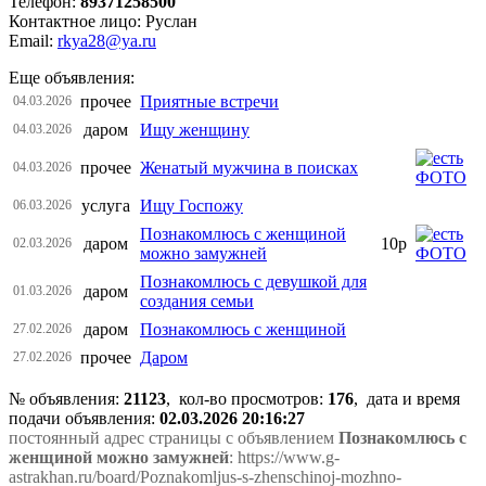
Телефон:
89371258500
Контактное лицо: Руслан
Email:
rkya28@ya.ru
Еще объявления:
прочее
Приятные встречи
04.03.2026
даром
Ищу женщину
04.03.2026
прочее
Женатый мужчина в поисках
04.03.2026
услуга
Ищу Госпожу
06.03.2026
Познакомлюсь с женщиной
даром
10р
02.03.2026
можно замужней
Познакомлюсь с девушкой для
даром
01.03.2026
создания семьи
даром
Познакомлюсь с женщиной
27.02.2026
прочее
Даром
27.02.2026
№ объявления:
21123
, кол-во просмотров
:
176
, дата и время
подачи объявления:
02.03.2026 20:16:27
постоянный адрес страницы с объявлением
Познакомлюсь с
женщиной можно замужней
: https://www.g-
astrakhan.ru/board/Poznakomljus-s-zhenschinoj-mozhno-