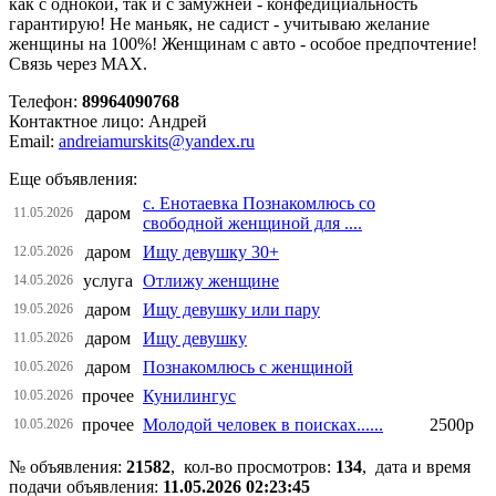
как с однокой, так и с замужней - конфедициальность
гарантирую! Не маньяк, не садист - учитываю желание
женщины на 100%! Женщинам с авто - особое предпочтение!
Связь через МАХ.
Телефон:
89964090768
Контактное лицо: Андрей
Email:
andreiamurskits@yandex.ru
Еще объявления:
с. Енотаевка Познакомлюсь со
даром
11.05.2026
свободной женщиной для ....
даром
Ищу девушку 30+
12.05.2026
услуга
Отлижу женщине
14.05.2026
даром
Ищу девушку или пару
19.05.2026
даром
Ищу девушку
11.05.2026
даром
Познакомлюсь с женщиной
10.05.2026
прочее
Кунилингус
10.05.2026
прочее
Молодой человек в поисках......
2500р
10.05.2026
№ объявления:
21582
, кол-во просмотров
:
134
, дата и время
подачи объявления:
11.05.2026 02:23:45