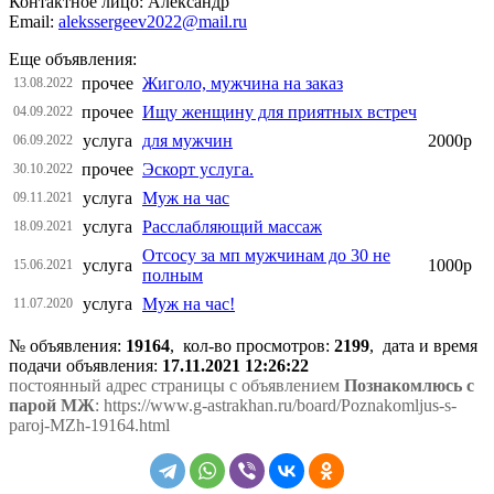
Контактное лицо: Александр
Email:
alekssergeev2022@mail.ru
Еще объявления:
прочее
Жиголо, мужчина на заказ
13.08.2022
прочее
Ищу женщину для приятных встреч
04.09.2022
услуга
для мужчин
2000р
06.09.2022
прочее
Эскорт услуга.
30.10.2022
услуга
Муж на час
09.11.2021
услуга
Расслабляющий массаж
18.09.2021
Отсосу за мп мужчинам до 30 не
услуга
1000р
15.06.2021
полным
услуга
Муж на час!
11.07.2020
№ объявления:
19164
, кол-во просмотров
:
2199
, дата и время
подачи объявления:
17.11.2021 12:26:22
постоянный адрес страницы с объявлением
Познакомлюсь с
парой МЖ
: https://www.g-astrakhan.ru/board/Poznakomljus-s-
paroj-MZh-19164.html