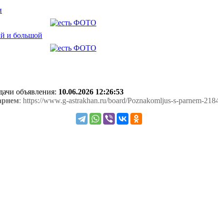
и
ый и большой
одачи объявления:
10.06.2026 12:26:53
арнем
: https://www.g-astrakhan.ru/board/Poznakomljus-s-parnem-218