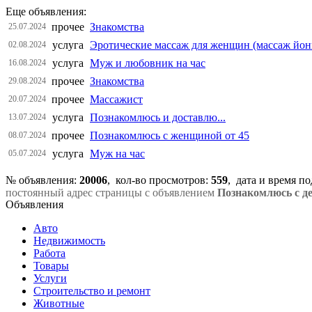
Еще объявления:
прочее
Знакомства
25.07.2024
услуга
Эротические массаж для женщин (массаж йон
02.08.2024
услуга
Муж и любовник на час
16.08.2024
прочее
Знакомства
29.08.2024
прочее
Массажист
20.07.2024
услуга
Познакомлюсь и доставлю...
13.07.2024
прочее
Познакомлюсь с женщиной от 45
08.07.2024
услуга
Муж на час
05.07.2024
№ объявления:
20006
, кол-во просмотров
:
559
, дата и время п
постоянный адрес страницы с объявлением
Познакомлюсь с д
Объявления
Авто
Недвижимость
Работа
Товары
Услуги
Строительство и ремонт
Животные