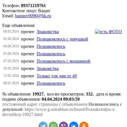
Телефон:
89371219761
Контактное лицо: Вацап
Email:
bannov9090@bk.ru
Еще объявления:
прочее
Знакомства
06.05.2024
прочее
Познакомлюсь с девушкой
01.06.2024
прочее
Познакомлюсь
04.06.2024
прочее
Познакомлюсь
05.06.2024
прочее
Познакомлюсь с женщиной
07.03.2024
прочее
Знакомства
16.02.2024
прочее
Только для дам от 49
12.02.2024
прочее
Познакомлюсь
08.01.2024
№ объявления:
19927
, кол-во просмотров
:
332
, дата и время
подачи объявления:
04.04.2024 09:03:59
постоянный адрес страницы с объявлением
Познакомлюсь с
девушкой
: https://www.g-astrakhan.ru/board/Poznakomljus-s-
devushkoj-19927.html