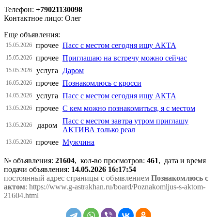
Телефон:
+79021130098
Контактное лицо: Олег
Еще объявления:
прочее
Пасс с местом сегодня ищу АКТА
15.05.2026
прочее
Приглашаю на встречу можно сейчас
15.05.2026
услуга
Даром
15.05.2026
прочее
Познакомлюсь с кросси
16.05.2026
услуга
Пасс с местом сегодня ищу АКТА
14.05.2026
прочее
С кем можно познакомиться, я с местом
13.05.2026
Пасс с местом завтра утром приглашу
даром
13.05.2026
АКТИВА только реал
прочее
Мужчина
13.05.2026
№ объявления:
21604
, кол-во просмотров
:
461
, дата и время
подачи объявления:
14.05.2026 16:17:54
постоянный адрес страницы с объявлением
Познакомлюсь с
актом
: https://www.g-astrakhan.ru/board/Poznakomljus-s-aktom-
21604.html