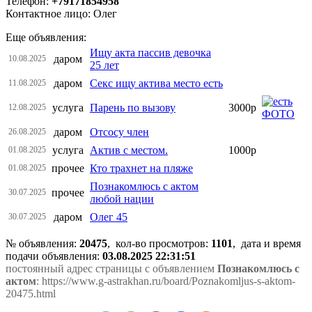
Телефон:
+79171854958
Контактное лицо: Олег
Еще объявления:
Ищу акта пассив девочка
даром
10.08.2025
25 лет
даром
Секс ищу актива место есть
11.08.2025
услуга
Парень по вызову
3000р
12.08.2025
даром
Отсосу член
26.08.2025
услуга
Актив с местом.
1000р
01.08.2025
прочее
Кто трахнет на пляже
01.08.2025
Познакомлюсь с актом
прочее
30.07.2025
любой нации
даром
Олег 45
30.07.2025
№ объявления:
20475
, кол-во просмотров
:
1101
, дата и время
подачи объявления:
03.08.2025 22:31:51
постоянный адрес страницы с объявлением
Познакомлюсь с
актом
: https://www.g-astrakhan.ru/board/Poznakomljus-s-aktom-
20475.html