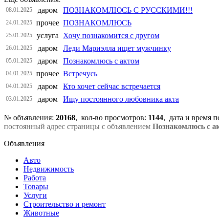
даром
ПОЗНАКОМЛЮСЬ С РУССКИМИ!!!
08.01.2025
прочее
ПОЗНАКОМЛЮСЬ
24.01.2025
услуга
Хочу познакомится с другом
25.01.2025
даром
Леди Мариэлла ищет мужчинку
26.01.2025
даром
Познакомлюсь с актом
05.01.2025
прочее
Встречусь
04.01.2025
даром
Кто хочет сейчас встречается
04.01.2025
даром
Ищу постоянного любовника акта
03.01.2025
№ объявления:
20168
, кол-во просмотров
:
1144
, дата и время 
постоянный адрес страницы с объявлением
Познакомлюсь с а
Объявления
Авто
Недвижимость
Работа
Товары
Услуги
Строительство и ремонт
Животные