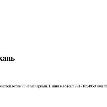
хань
, чистоплотный, не манерный. Пиши в вотсап 79171854958 или т