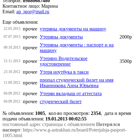
Телефон:
89880687480
Контактное лицо: Марина
Email:
ap_igor@mail.ru
Еще объявления:
прочее
утеряны документы на машину
22.05.2013
прочее
Утеряны документы
2000р
07.07.2013
Утеряны документы : паспорт и на
прочее
09.10.2013
машину
Утеряно Водительское
прочее
3500р
15.11.2013
удостоверение
прочее
Утеря ноутбука в такси
23.10.2012
пропал студенческий билет на имя
прочее
11.09.2012
Иванникова Анна Юрьевна
прочее
Утерян вкладыш от аттестата
04.09.2012
прочее
студенческий билет
04.09.2012
№ объявления:
1005
, кол-во просмотров
:
2354
, дата и время
подачи объявления:
19.01.2013 00:02:55
постоянный адрес страницы с объявлением
Потерялся
паспорт
: https://www.g-astrakhan.ru/board/Poterjalsja-pasport-
1005.html