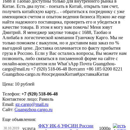
1688 и Таобао доступны только для внутреннего рынка в
Китае. Есть два пути: - поехать в Китай, открыть там счет,
получить китайскую карту... - обратиться к посреднику с уже
имеющимся счетом и опытом ведения бизнеса Нужно же еще
найти надежного поставщика, проверить его и убедиться в
качестве товара. В этом я могу вам помочь! Меня зовут
Дмитрий. Я менеджер закупке товара с 1688, Таобао и
Алибаба в логистической компании Гуанчжоу Карго. Мы не
только поможем с выкупом, но и доставим ваш заказ по %
выгодной цене. Доставка оплачивается по факту прибытия
груза в Россию. Если у Вас остались вопросы, Вы можете нам
позвонить, либо связаться в письменной форме на сайте с
онлайн-консультантом или What`sApp Почта Guangzhou-
cargo@mail.ru +7 (920) 518-06-48 Вотсапп +86 185 0200 8221
Guangzhou-cargo.ru #посредникКитая#доставкаКитая
Цена: 10 рублей
Телефон:
+7 (920) 518-06-48
Контактное лицо: Рамиль
Email:
gz-cargo@mail.ru
Сайт:
Guangzhou-cargo.ru
Еще объявления:
ФКУ ИК-6 УФСИН России
услуга
1000р
30.10.2019