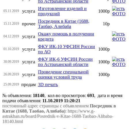
по Астраханской области
Изготовление изделий и
услуга
1000р
05.11.2019
продукций
Посредник в Китае (1688,
прочее
10р
15.11.2019
Таобао, Алибаба
Окажу помощь в получении
услуга
04.12.2019
кредита
ФКУ ИК-10 УФСИН России
услуга
1000р
01.10.2019
по АО
ФКУ ИК-6 УФСИН России
услуга
1000р
30.09.2019
по Астраханской области
Проведение специальной
услуга
1000р
26.09.2019
оценки условий труда
продам
3D печать
25.09.2019
№ объявления:
18140
, кол-во просмотров
:
693
, дата и время
подачи объявления:
11.10.2019 11:20:21
постоянный адрес страницы с объявлением
Посредник в
Китае (1688, Таобао, Алибаба)
: https://www.g-
astrakhan.ru/board/Posrednik-v-Kitae-1688-Taobao-Alibaba-
18140.html