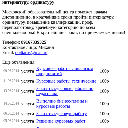
интернатуру, ординатуру
Московский образовательный центр поможет врачам
дистанционно, в кратчайшие сроки пройти интернатуру,
ординатуру, повышение квалификации, проф.
переподготовку, врачебную категорию по всем
специальностям! В кратчайшие сроки, по приемлемым ценам!
Телефон:
89167339325
Контактное лицо: Михаил
Email:
po4tarus@mail.ru
Еще объявления:
Курсовые работы с анализом
услуга
100р
09.06.2014
предприятий
услуга
Курсовые работы технические
100р
11.06.2014
Заказать курсовые работы по
услуга
100р
13.06.2014
педагогике
Выполню бизнес-планы и
услуга
100р
14.06.2014
курсовые работы
услуга
Заказать курсовую работу
100р
06.06.2014
услуга
Решение курсовых работ
100р
05.06.2014