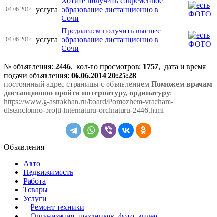
Хотите получить современное
услуга
образование дистанционно в
04.06.2014
Сочи
Предлагаем получить высшее
услуга
образование дистанционно в
04.06.2014
Сочи
№ объявления:
2446
, кол-во просмотров
:
1757
, дата и время
подачи объявления:
06.06.2014 20:25:28
постоянный адрес страницы с объявлением
Поможем врачам
дистанционно пройти интернатуру, ординатуру
:
https://www.g-astrakhan.ru/board/Pomozhem-vracham-
distancionno-projti-internaturu-ordinaturu-2446.html
Объявления
Авто
Недвижимость
Работа
Товары
Услуги
Ремонт техники
Организация праздников, фото, видео