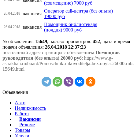
вакансия
(совмещение) 7000 руб
Оператор call-центра (без опыта)
вакансия
26.04.2018
19000 руб
Помощник библиотекаря
вакансия
26.04.2018
(полдня) 9000 руб
№ объявления:
15649
, кол-во просмотров
:
452
, дата и время
подачи объявления:
26.04.2018 22:37:23
постоянный адрес страницы с объявлением
Помощник
руководителя (без опыта) 26000 руб
: https://www.g-
astrakhan.ru/board/Pomoschnik-rukovoditelja-bez-opyta-26000-rub-
15649.html
Объявления
Авто
Недвижимость
Работа
Вакансии
Резюме
Товары
Услуги