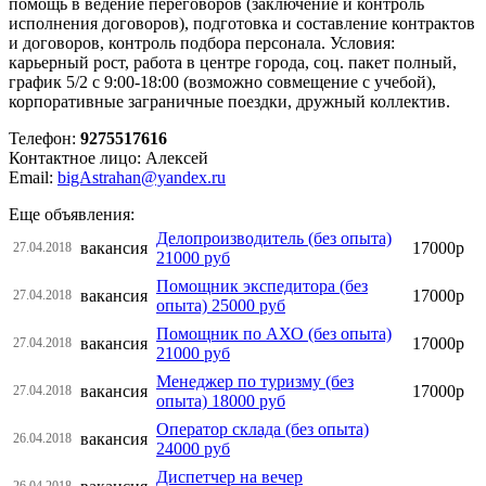
помощь в ведение переговоров (заключение и контроль
исполнения договоров), подготовка и составление контрактов
и договоров, контроль подбора персонала. Условия:
карьерный рост, работа в центре города, соц. пакет полный,
график 5/2 с 9:00-18:00 (возможно совмещение с учебой),
корпоративные заграничные поездки, дружный коллектив.
Телефон:
9275517616
Контактное лицо: Алексей
Email:
bigAstrahan@yandex.ru
Еще объявления:
Делопроизводитель (без опыта)
вакансия
17000р
27.04.2018
21000 руб
Помощник экспедитора (без
вакансия
17000р
27.04.2018
опыта) 25000 руб
Помощник по АХО (без опыта)
вакансия
17000р
27.04.2018
21000 руб
Менеджер по туризму (без
вакансия
17000р
27.04.2018
опыта) 18000 руб
Оператор склада (без опыта)
вакансия
26.04.2018
24000 руб
Диспетчер на вечер
26.04.2018