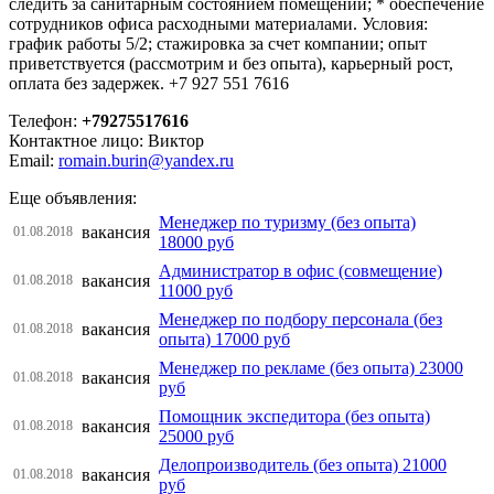
следить за санитарным состоянием помещений; * обеспечение
сотрудников офиса расходными материалами. Условия:
график работы 5/2; стажировка за счет компании; опыт
приветствуется (рассмотрим и без опыта), карьерный рост,
оплата без задержек. +7 927 551 7616
Телефон:
+79275517616
Контактное лицо: Виктор
Email:
romain.burin@yandex.ru
Еще объявления:
Менеджер по туризму (без опыта)
вакансия
01.08.2018
18000 руб
Администратор в офис (совмещение)
вакансия
01.08.2018
11000 руб
Менеджер по подбору персонала (без
вакансия
01.08.2018
опыта) 17000 руб
Менеджер по рекламе (без опыта) 23000
вакансия
01.08.2018
руб
Помощник экспедитора (без опыта)
вакансия
01.08.2018
25000 руб
Делопроизводитель (без опыта) 21000
вакансия
01.08.2018
руб