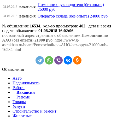
Помощник руководителя (без опыта)
вакансия
31.07.2018
26000 руб
вакансия
Оператор склада (без опыта) 24000 руб
31.07.2018
№ объявления:
16534
, кол-во просмотров
:
402
, дата и время
подачи объявления:
01.08.2018 16:02:06
постоянный адрес страницы с объявлением
Помощник по
АХО (без опыта) 21000 руб
: https://www.g-
astrakhan.ru/board/Pomoschnik-po-AHO-bez-opyta-21000-rub-
16534.html
Объявления
Авто
Недвижимость
Работа
Вакансии
Резюме
Товары
Услуги
Строительство и ремонт
Животные