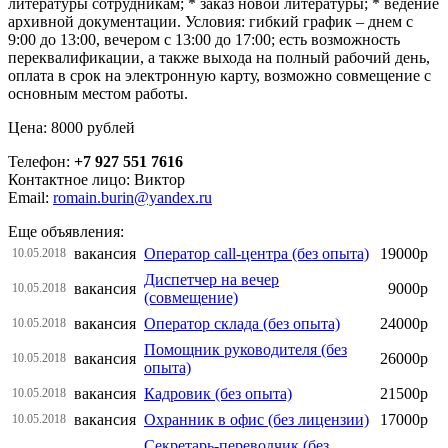
литературы сотрудникам; * заказ новой литературы; * ведение
архивной документации. Условия: гибкий график – днем с
9:00 до 13:00, вечером с 13:00 до 17:00; есть возможность
переквалификации, а также выхода на полный рабочий день,
оплата в срок на электронную карту, возможно совмещение с
основным местом работы.
Цена: 8000 рублей
Телефон:
+7 927 551 7616
Контактное лицо: Виктор
Email:
romain.burin@yandex.ru
Еще объявления:
вакансия
Оператор call-центра (без опыта)
19000р
10.05.2018
Диспетчер на вечер
вакансия
9000р
10.05.2018
(совмещение)
вакансия
Оператор склада (без опыта)
24000р
10.05.2018
Помощник руководителя (без
вакансия
26000р
10.05.2018
опыта)
вакансия
Кадровик (без опыта)
21500р
10.05.2018
вакансия
Охранник в офис (без лицензии)
17000р
10.05.2018
Секретарь-переводчик (без