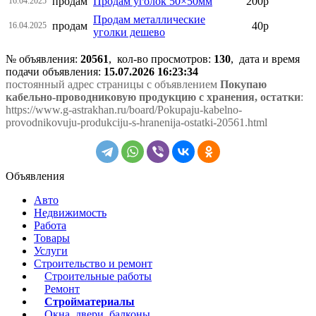
продам
Продам уголок 50×50мм
200р
16.04.2025
Продам металлические
продам
40р
16.04.2025
уголки дешево
№ объявления:
20561
, кол-во просмотров
:
130
, дата и время
подачи объявления:
15.07.2026 16:23:34
постоянный адрес страницы с объявлением
Покупаю
кабельно-проводниковую продукцию с хранения, остатки
:
https://www.g-astrakhan.ru/board/Pokupaju-kabelno-
provodnikovuju-produkciju-s-hranenija-ostatki-20561.html
Объявления
Авто
Недвижимость
Работа
Товары
Услуги
Строительство и ремонт
Строительные работы
Ремонт
Стройматериалы
Окна, двери, балконы