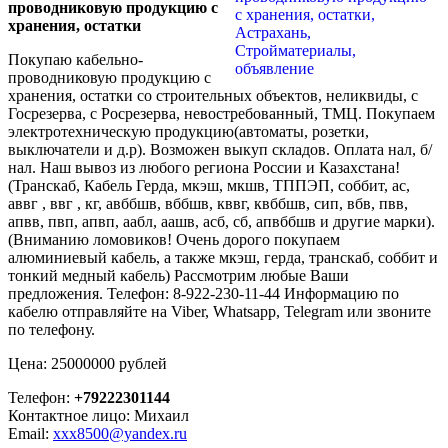
проводниковую продукцию с
хранения, остатки
Покупаю кабельно-
проводниковую продукцию с
хранения, остатки со строительных объектов, неликвиды, с
Госрезерва, с Росрезерва, невостребованный, ТМЦ. Покупаем
электротехническую продукцию(автоматы, розетки,
выключатели и д.р). Возможен выкуп складов. Оплата нал, б/
нал. Наш вывоз из любого региона России и Казахстана!
(Транскаб, Кабель Герда, мкэш, мкшв, ТППЭП, соббит, ас,
аввг , ввг , кг, авббшв, вббшв, кввг, квббшв, сип, вбв, пвв,
апвв, пвп, апвп, аабл, аашв, асб, сб, апвббшв и другие марки).
(Вниманию ломовиков! Очень дорого покупаем
алюминиевый кабель, а также мкэш, герда, транскаб, соббит и
тонкий медный кабель) Рассмотрим любые Ваши
предложения. Телефон: 8-922-230-11-44 Информацию по
кабелю отправляйте на Viber, Whatsapp, Telegram или звоните
по телефону.
Цена: 25000000 рублей
Телефон:
+79222301144
Контактное лицо: Михаил
Email:
xxx8500@yandex.ru