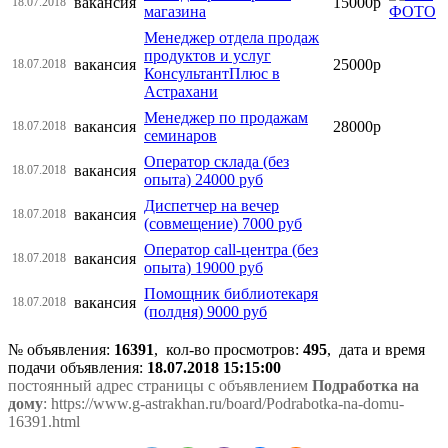
вакансия
15000р
18.07.2018
магазина
Менеджер отдела продаж
продуктов и услуг
вакансия
25000р
18.07.2018
КонсультантПлюс в
Астрахани
Менеджер по продажам
вакансия
28000р
18.07.2018
семинаров
Оператор склада (без
вакансия
18.07.2018
опыта) 24000 руб
Диспетчер на вечер
вакансия
18.07.2018
(совмещение) 7000 руб
Оператор call-центра (без
вакансия
18.07.2018
опыта) 19000 руб
Помощник библиотекаря
вакансия
18.07.2018
(полдня) 9000 руб
№ объявления:
16391
, кол-во просмотров
:
495
, дата и время
подачи объявления:
18.07.2018 15:15:00
постоянный адрес страницы с объявлением
Подработка на
дому
: https://www.g-astrakhan.ru/board/Podrabotka-na-domu-
16391.html