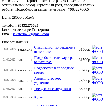
с выходом в интернет и желание работать.Условия:
официальный доход, карьерный рост, свободный график
работы. Подробности пиши телеграмм +79832276665
Цена: 28500 рублей
Телефон:
89832276665
Контактное лицо: Екатерина
Email:
sekaterin23@gmail.com
Еще объявления:
Специалист по рекламе в
вакансия
31500р
30.08.2023
интернете
Подрaбoтка или кapьерa,
вакансия
31500р
01.09.2023
решать вам
Подработка в свободное
вакансия
28900р
06.09.2023
время
Администратор,
вакансия
28500р
09.09.2023
удаленно.
вакансия
Требуются сотрудники
35000р
17.08.2023
вакансия
Курьер
75000р
15.08.2023
Для скромных и