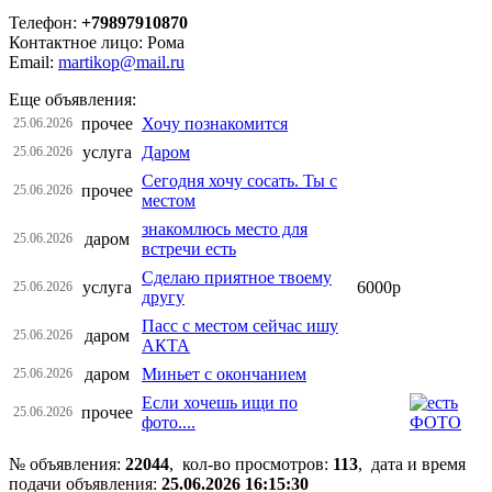
Телефон:
+79897910870
Контактное лицо: Рома
Email:
martikop@mail.ru
Еще объявления:
прочее
Хочу познакомится
25.06.2026
услуга
Даром
25.06.2026
Сегодня хочу сосать. Ты с
прочее
25.06.2026
местом
знакомлюсь место для
даром
25.06.2026
встречи есть
Сделаю приятное твоему
услуга
6000р
25.06.2026
другу
Пасс с местом сейчас ишу
даром
25.06.2026
АКТА
даром
Миньет с окончанием
25.06.2026
Если хочешь ищи по
прочее
25.06.2026
фото....
№ объявления:
22044
, кол-во просмотров
:
113
, дата и время
подачи объявления:
25.06.2026 16:15:30