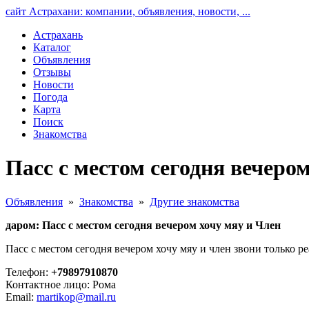
сайт Астрахани: компании, объявления, новости, ...
Астрахань
Каталог
Объявления
Отзывы
Новости
Погода
Карта
Поиск
Знакомства
Пасс с местом сегодня вечеро
Объявления
»
Знакомства
»
Другие знакомства
даром: Пасс с местом сегодня вечером хочу мяу и Член
Пасс с местом сегодня вечером хочу мяу и член звони только р
Телефон:
+79897910870
Контактное лицо: Рома
Email:
martikop@mail.ru