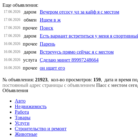
Еще объявления:
даром
Вечером отсосу чл за кайф я с местом
17.06.2026
обмен
Ищем в ж
17.06.2026
прочее
Поиск
17.06.2026
даром
Есть вариант встретиться у меня я спортивны
17.06.2026
прочее
Парень
16.06.2026
даром
Встречусь прямо сейчас я с местом
16.06.2026
услуга
Сделаю минет 89997248664
16.06.2026
прочее
он ищет его
16.06.2026
№ объявления:
21923
, кол-во просмотров
:
159
, дата и время п
постоянный адрес страницы с объявлением
Пасс с местом сег
Объявления
Авто
Недвижимость
Работа
Товары
Услуги
Строительство и ремонт
Животные