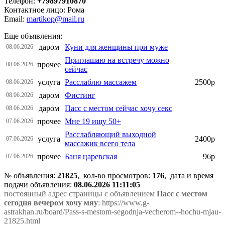
Телефон:
+79897910870
Контактное лицо: Рома
Email:
martikop@mail.ru
Еще объявления:
даром
Куни для женщины при муже
08.06.2026
Приглашаю на встречу можно
прочее
08.06.2026
сейчас
услуга
Расслаблю массажем
2500р
08.06.2026
даром
Фистинг
08.06.2026
даром
Пасс с местом сейчас хочу секс
08.06.2026
прочее
Мне 19 ищу 50+
07.06.2026
Расслабляющий выходной
услуга
2400р
07.06.2026
массажик всего тела
прочее
Баня царевская
96р
07.06.2026
№ объявления:
21825
, кол-во просмотров
:
176
, дата и время
подачи объявления:
08.06.2026 11:11:05
постоянный адрес страницы с объявлением
Пасс с местом
сегодня вечером хочу мяу
: https://www.g-
astrakhan.ru/board/Pass-s-mestom-segodnja-vecherom--hochu-mjau-
21825.html