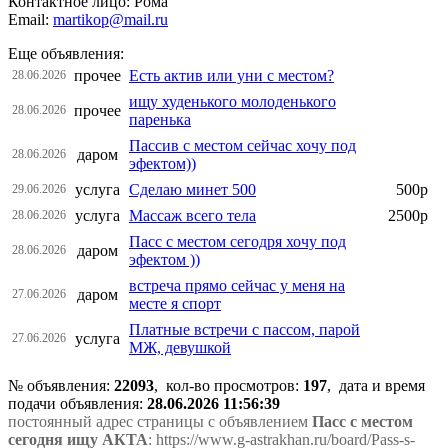
Контактное лицо: Рома
Email:
martikop@mail.ru
Еще объявления:
прочее
Есть актив или уни с местом?
28.06.2026
ищу худенького молоденького
прочее
28.06.2026
паренька
Пассив с местом сейчас хочу под
даром
28.06.2026
эфектом))
услуга
Сделаю минет 500
500р
29.06.2026
услуга
Массаж всего тела
2500р
28.06.2026
Пасс с местом сегодря хочу под
даром
28.06.2026
эфектом ))
встреча прямо сейчас у меня на
даром
27.06.2026
месте я спорт
Платные встречи с пассом, парой
услуга
27.06.2026
МЖ, девушкой
№ объявления:
22093
, кол-во просмотров
:
197
, дата и время
подачи объявления:
28.06.2026 11:56:39
постоянный адрес страницы с объявлением
Пасс с местом
сегодня ищу АКТА
: https://www.g-astrakhan.ru/board/Pass-s-