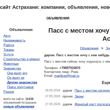
сайт Астрахани: компании, объявления, ново
АСТРАХАНЬ
КАТАЛОГ
ОБЪЯВЛЕНИЯ
ОТЗЫВЫ
НОВОСТ
Пасс с местом хочу
Объявления
Авто
Ас
Недвижимость
Работа
»
Объявления
Зн
Товары
Услуги
даром: Пасс с местом хочу с кем нибуд
Строительство и ремонт
Пасс с местом сейчас хочу отдохнуть с ке
Животные
Телефон:
+79897910870
Знакомства
Контактное лицо: Роиа
Она ищет его
Email:
martikop@mail.ru
Он ищет ее
Другие знакомства
Еще
Поиск попутчиков
26.05.2026
даром
Пасс с местом сегодн
Разное
27.05.2026
прочее
Звони
всего на сайте:
11936
объявлений Астрахани
27.05.2026
даром
Женатый даст пососать
новые объявления