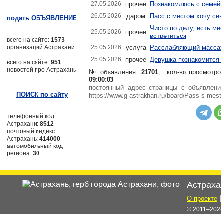
27.05.2026
прочее
Познакомлюсь с семей
26.05.2026
даром
Пасс с местом хочу се
подать ОБЪЯВЛЕНИЕ
Чисто по делу, есть м
25.05.2026
прочее
встретиться
всего на сайте:
1573
организаций Астрахани
25.05.2026
услуга
Расслабляющий масса
25.05.2026
прочее
Девушка познакомится
всего на сайте:
951
новостей про Астрахань
№ объявления:
21701
, кол-во просмотро
09:00:03
постоянный адрес страницы с объявле
ПОИСК по сайту
https://www.g-astrakhan.ru/board/Pass-s-mes
телефонный код
Астрахани:
8512
почтовый индекс
Астрахань:
414000
автомобильный код
региона:
30
Астраха
О проекте
© 2011–2024