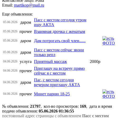
Контактное лицо: Роиа
Email:
martikop@mail.ru
Еще объявления:
Пасс с местом сегодня утром
даром
05.06.2026
ищу АКТА
прочее
Взаимная дрочка с женатым
05.06.2026
даром
Дам потрогать свой член......
05.06.2026
Пасс с местом сейчас звони
даром
05.06.2026
только репл
услуга
Приятный массаж
2000р
04.06.2026
Приглашу на встречу прямо
прочее
04.06.2026
сейчас я с местом
Пас, с местом сегодня
даром
04.06.2026
вечером приглашу АКТА
прочее
Минет парню 18-25
04.06.2026
№ объявления:
21797
, кол-во просмотров
:
169
, дата и время
подачи объявления:
05.06.2026 01:36:55
постоянный адрес страницы с объявлением
Пасс с местом