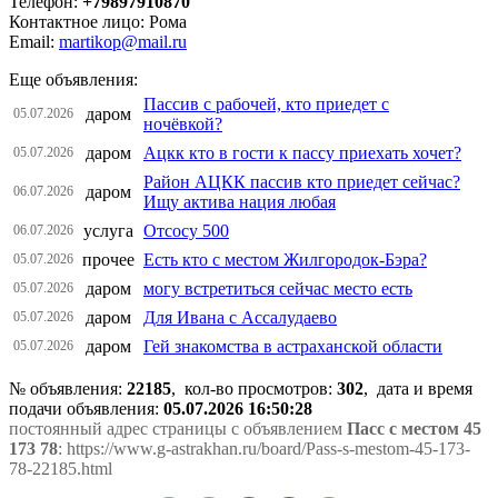
Телефон:
+79897910870
Контактное лицо: Рома
Email:
martikop@mail.ru
Еще объявления:
Пассив с рабочей, кто приедет с
даром
05.07.2026
ночёвкой?
даром
Ацкк кто в гости к пассу приехать хочет?
05.07.2026
Район АЦКК пассив кто приедет сейчас?
даром
06.07.2026
Ищу актива нация любая
услуга
Отсосу 500
06.07.2026
прочее
Есть кто с местом Жилгородок-Бэра?
05.07.2026
даром
могу встретиться сейчас место есть
05.07.2026
даром
Для Ивана с Ассалудаево
05.07.2026
даром
Гей знакомства в астраханской области
05.07.2026
№ объявления:
22185
, кол-во просмотров
:
302
, дата и время
подачи объявления:
05.07.2026 16:50:28
постоянный адрес страницы с объявлением
Пасс с местом 45
173 78
: https://www.g-astrakhan.ru/board/Pass-s-mestom-45-173-
78-22185.html