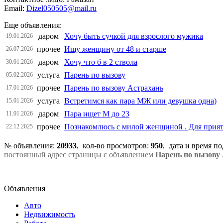
Email:
Dizel050505@mail.ru
Еще объявления:
даром
Хочу быть сучкой для взрослого мужика
19.01.2026
прочее
Ищу женщину от 48 и старше
26.07.2026
даром
Хочу что б в 2 ствола
30.01.2026
услуга
Парень по вызову
05.02.2026
прочее
Парень по вызову Астрахань
17.01.2026
услуга
Встретимся как пара МЖ или девушка одна)
15.01.2026
даром
Пара ищет М до 23
11.01.2026
прочее
Познакомлюсь с милой женщиной . Для прият
22.12.2025
№ объявления:
20933
, кол-во просмотров
:
950
, дата и время п
постоянный адрес страницы с объявлением
Парень по вызову
Объявления
Авто
Недвижимость