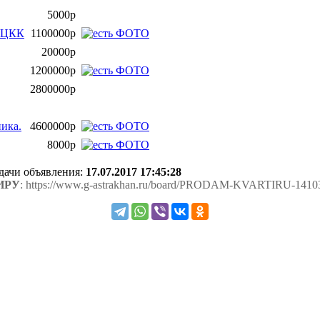
5000р
АЦКК
1100000р
20000р
1200000р
2800000р
ника.
4600000р
8000р
одачи объявления:
17.07.2017 17:45:28
ИРУ
: https://www.g-astrakhan.ru/board/PRODAM-KVARTIRU-14103