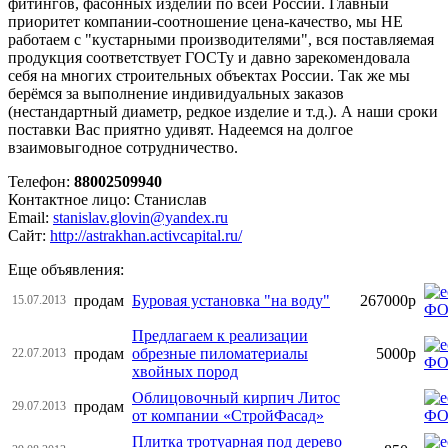
фитингов, фасонных изделий по всей России. Главный
приоритет компании-соотношение цена-качество, мы НЕ
работаем с "кустарными производителями", вся поставляемая
продукция соответствует ГОСТу и давно зарекомендовала
себя на многих строительных объектах России. Так же мы
берёмся за выполнение индивидуальных заказов
(нестандартный диаметр, редкое изделие и т.д.). А наши сроки
поставки Вас приятно удивят. Надеемся на долгое
взаимовыгодное сотрудничество.
Телефон:
88002509940
Контактное лицо: Станислав
Email:
stanislav.glovin@yandex.ru
Сайт:
http://astrakhan.activcapital.ru/
Еще объявления:
продам
Буровая установка "на воду"
267000р
15.07.2013
Предлагаем к реализации
продам
обрезные пиломатериалы
5000р
22.07.2013
хвойных пород
Облицовочный кирпич Литос
продам
29.07.2013
от компании «СтройФасад»
Плитка тротуарная под дерево