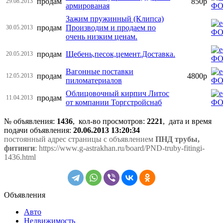
продам
850р
29.08.2013
армированая
Зажим пружинный (Клипса)
продам
Производим и продаем по
30.05.2013
очень низким ценам.
продам
Щебень,песок,цемент.Доставка.
20.05.2013
Вагонные поставки
продам
4800р
12.05.2013
пиломатериалов
Облицовочный кирпич Литос
продам
11.04.2013
от компании Торгстройснаб
№ объявления:
1436
, кол-во просмотров
:
2221
, дата и время
подачи объявления:
20.06.2013 13:20:34
постоянный адрес страницы с объявлением
ПНД трубы,
фитинги
: https://www.g-astrakhan.ru/board/PND-truby-fitingi-
1436.html
Объявления
Авто
Недвижимость