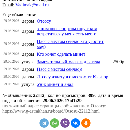
Email:
Vadimak@mail.ru
Еще объявления:
даром
Отсосу
29.06.2026
занимаюсь спортом ищу с кем
даром
29.06.2026
встретиться у меня есть место
Пасс с местом сейчас кто угостит
даром
29.06.2026
мяу)
даром
Кто хочет сделать минет
30.06.2026
услуга
Замечательный массаж для тела
2500р
29.06.2026
даром
Пасс с местом сейчас))
29.06.2026
даром
Лтсосу азиату я с местом тг Kjastiop
29.06.2026
услуга
Уни: минет и анал
29.06.2026
№ объявления:
22112
, кол-во просмотров
:
399
, дата и время
подачи объявления:
29.06.2026 17:41:29
постоянный адрес страницы с объявлением
Отсосу
:
https://www.g-astrakhan.ru/board/Otsosu-22112.html