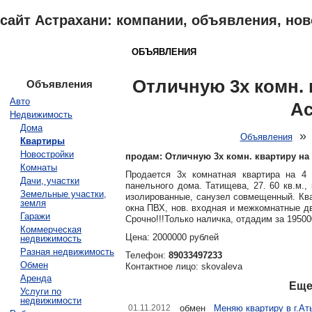
сайт Астрахани: компании, объявления, ново
АСТРАХАНЬ
КАТАЛОГ
ОБЪЯВЛЕНИЯ
ОТЗЫВЫ
НОВОСТ
Отличную 3х комн. 
Объявления
Авто
Ас
Недвижимость
Дома
Объявления
Квартиры
Новостройки
продам: Отличную 3х комн. квартиру на
Комнаты
Продается 3х комнатная квартира на 4 
Дачи, участки
панельного дома. Татищева, 27. 60 кв.м.,
Земельные участки,
изолированные, санузел совмещенный. Ква
земля
окна ПВХ, нов. входная и межкомнатные д
Гаражи
Срочно!!!Только наличка, отдадим за 1950
Коммерческая
Цена: 2000000 рублей
недвижимость
Разная недвижимость
Телефон:
89033497233
Обмен
Контактное лицо: skovaleva
Аренда
Еще
Услуги по
недвижимости
01.11.2012
обмен
Меняю квартиру в г.Ат