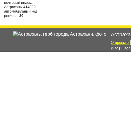
почтовый индекс
Астрахань:
414000
автомобильный код
региона:
30
Астраха
О проекте
© 2011–2024