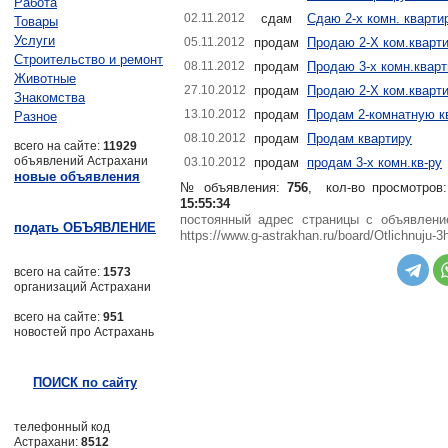
Работа
02.11.2012
сдам
Сдаю 2-х комн. квартир
Товары
Услуги
05.11.2012
продам
Продаю 2-Х ком.кварт
Строительство и ремонт
08.11.2012
продам
Продаю 3-х комн.кварт
Животные
27.10.2012
продам
Продаю 2-Х ком.кварт
Знакомства
13.10.2012
продам
Продам 2-комнатную к
Разное
08.10.2012
продам
Продам квартиру
всего на сайте:
11929
объявлений Астрахани
03.10.2012
продам
продам 3-х комн.кв-ру
новые объявления
№ объявления:
756
, кол-во просмотров
15:55:34
постоянный адрес страницы с объявлен
подать ОБЪЯВЛЕНИЕ
https://www.g-astrakhan.ru/board/Otlichnuju-3
всего на сайте:
1573
организаций Астрахани
всего на сайте:
951
новостей про Астрахань
ПОИСК по сайту
телефонный код
Астрахани:
8512