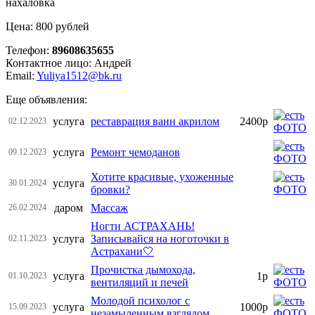
нахаловка
Цена: 800 рублей
Телефон:
89608635655
Контактное лицо: Андрей
Email:
Yuliya1512@bk.ru
Еще объявления:
услуга
реставрация ванн акрилом
2400р
02.12.2023
услуга
Ремонт чемоданов
09.12.2023
Хотите красивые, ухоженные
услуга
30.01.2024
бровки?
даром
Массаж
26.02.2024
Ногти АСТРАХАНЬ!
услуга
Записывайся на ноготочки в
02.11.2023
Астрахани🤍
Прочистка дымохода,
услуга
1р
01.10.2023
вентиляций и печей
Молодой психолог с
услуга
1000р
15.09.2023
незамыленным взглядом