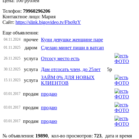
Цена: 100 рублей
Телефон:
79960296206
Контактное лицо: Мария
Сайт:
https://slink.bigovideo.tv/Fbo9zY
Еще объявления:
прочее
Куни девушке женщине паре
04.11.2024
даром
Сделаю минет пиши в ватсап
01.11.2025
услуга
Отсосу место есть
26.11.2025
услуга
Дам отсосать член, до 25лет
5р
30.12.2025
ЗАЙМ 0% ДЛЯ НОВЫХ
услуга
15.11.2023
КЛИЕНТОВ
продам
продаю
03.01.2017
продам
продаю
03.01.2017
продам
продаю
03.01.2017
№ объявления:
19890
, кол-во просмотров
:
723
, дата и время