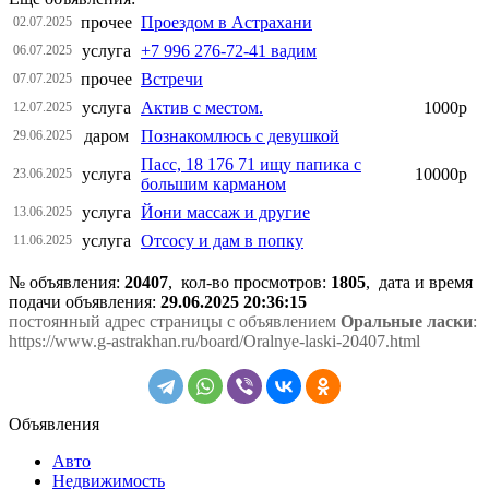
прочее
Проездом в Астрахани
02.07.2025
услуга
+7 996 276-72-41 вадим
06.07.2025
прочее
Встречи
07.07.2025
услуга
Актив с местом.
1000р
12.07.2025
даром
Познакомлюсь с девушкой
29.06.2025
Пасс, 18 176 71 ищу папика с
услуга
10000р
23.06.2025
большим карманом
услуга
Йони массаж и другие
13.06.2025
услуга
Отсосу и дам в попку
11.06.2025
№ объявления:
20407
, кол-во просмотров
:
1805
, дата и время
подачи объявления:
29.06.2025 20:36:15
постоянный адрес страницы с объявлением
Оральные ласки
:
https://www.g-astrakhan.ru/board/Oralnye-laski-20407.html
Объявления
Авто
Недвижимость