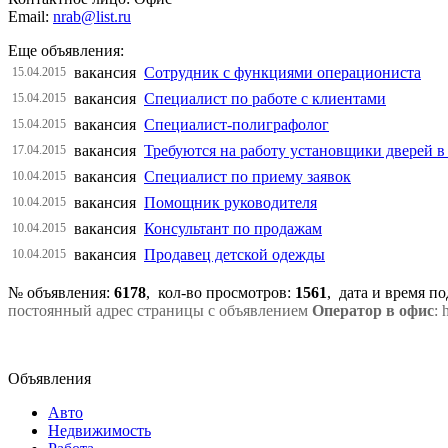
Email:
nrab@list.ru
Еще объявления:
вакансия
Сотрудник с функциями операциониста
15.04.2015
вакансия
Специалист по работе с клиентами
15.04.2015
вакансия
Специалист-полиграфолог
15.04.2015
вакансия
Требуются на работу установщики дверей в
17.04.2015
вакансия
Специалист по приему заявок
10.04.2015
вакансия
Помощник руководителя
10.04.2015
вакансия
Консультант по продажам
10.04.2015
вакансия
Продавец детской одежды
10.04.2015
№ объявления:
6178
, кол-во просмотров
:
1561
, дата и время п
постоянный адрес страницы с объявлением
Оператор в офис
: 
Объявления
Авто
Недвижимость