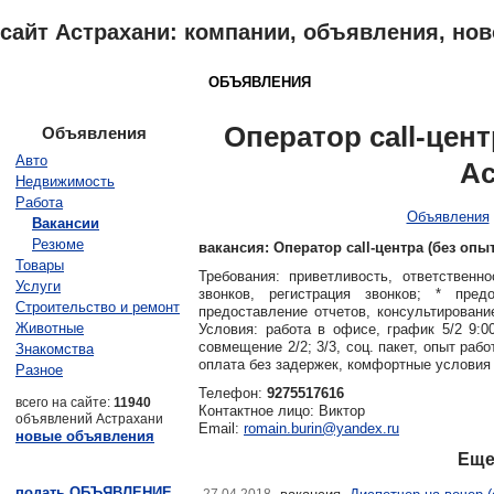
сайт Астрахани: компании, объявления, ново
АСТРАХАНЬ
КАТАЛОГ
ОБЪЯВЛЕНИЯ
ОТЗЫВЫ
НОВОСТ
Оператор call-цент
Объявления
Авто
Ас
Недвижимость
Работа
Объявления
Вакансии
Резюме
вакансия: Оператор call-центра (без опыт
Товары
Требования: приветливость, ответственн
Услуги
звонков, регистрация звонков; * пред
Строительство и ремонт
предоставление отчетов, консультировани
Животные
Условия: работа в офисе, график 5/2 9:0
совмещение 2/2; 3/3, соц. пакет, опыт ра
Знакомства
оплата без задержек, комфортные условия 
Разное
Телефон:
9275517616
всего на сайте:
11940
Контактное лицо: Виктор
объявлений Астрахани
Email:
romain.burin@yandex.ru
новые объявления
Еще
подать ОБЪЯВЛЕНИЕ