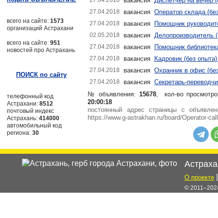
27.04.2018
вакансия
Диспетчер на вечер 
27.04.2018
вакансия
Оператор склада (без
всего на сайте:
1573
27.04.2018
вакансия
Помощник руководите
организаций Астрахани
02.05.2018
вакансия
Делопроизводитель (
всего на сайте:
951
27.04.2018
вакансия
Помощник библиотека
новостей про Астрахань
27.04.2018
вакансия
Кадровик (без опыта)
27.04.2018
вакансия
Охранник в офис (без
ПОИСК по сайту
27.04.2018
вакансия
Секретарь-переводчик
№ объявления:
15678
, кол-во просмотро
телефонный код
20:00:18
Астрахани:
8512
постоянный адрес страницы с объявл
почтовый индекс
https://www.g-astrakhan.ru/board/Operator-cal
Астрахань:
414000
автомобильный код
региона:
30
Астраха
О проекте
© 2011–2024