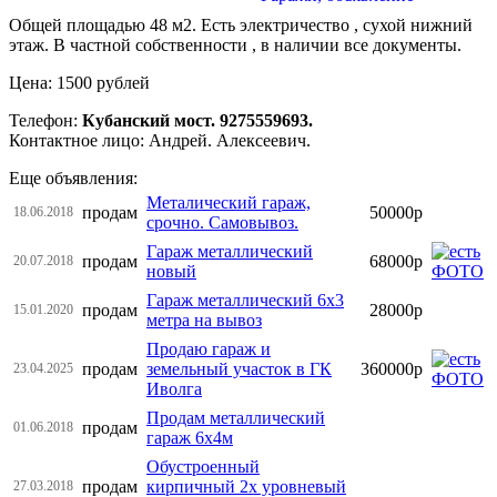
Общей площадью 48 м2. Есть электричество , сухой нижний
этаж. В частной собственности , в наличии все документы.
Цена: 1500 рублей
Телефон:
Кубанский мост. 9275559693.
Контактное лицо: Андрей. Алексеевич.
Еще объявления:
Металический гараж,
продам
50000р
18.06.2018
срочно. Самовывоз.
Гараж металлический
продам
68000р
20.07.2018
новый
Гараж металлический 6х3
продам
28000р
15.01.2020
метра на вывоз
Продаю гараж и
продам
земельный участок в ГК
360000р
23.04.2025
Иволга
Продам металлический
продам
01.06.2018
гараж 6х4м
Обустроенный
продам
кирпичный 2х уровневый
27.03.2018