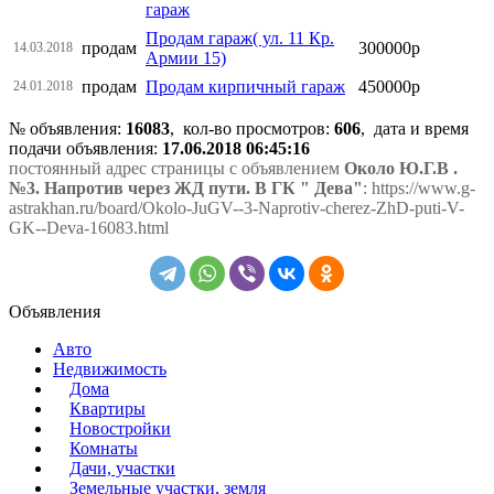
гараж
Продам гараж( ул. 11 Кр.
продам
300000р
14.03.2018
Армии 15)
продам
Продам кирпичный гараж
450000р
24.01.2018
№ объявления:
16083
, кол-во просмотров
:
606
, дата и время
подачи объявления:
17.06.2018 06:45:16
постоянный адрес страницы с объявлением
Около Ю.Г.В .
№3. Напротив через ЖД пути. В ГК " Дева"
: https://www.g-
astrakhan.ru/board/Okolo-JuGV--3-Naprotiv-cherez-ZhD-puti-V-
GK--Deva-16083.html
Объявления
Авто
Недвижимость
Дома
Квартиры
Новостройки
Комнаты
Дачи, участки
Земельные участки, земля