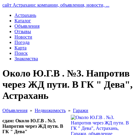
сайт Астрахани: компании, объявления, новости, ...
Астрахань
Каталог
Объявления
Отзывы
Новости
Погода
Карта
Поиск
Знакомства
Около Ю.Г.В . №3. Напротив
через ЖД пути. В ГК " Дева",
Астрахань
Объявления
»
Недвижимость
»
Гаражи
сдам: Около Ю.Г.В . №3.
Напротив через ЖД пути. В
ГК " Дева"