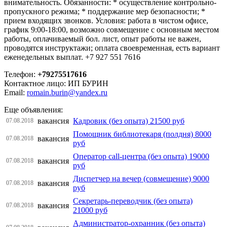
внимательность. Обязанности: * осуществление контрольно-
пропускного режима; * поддержание мер безопасности; *
прием входящих звонков. Условия: работа в чистом офисе,
график 9:00-18:00, возможно совмещение с основным местом
работы, оплачиваемый бол. лист, опыт работы не важен,
проводятся инструктажи; оплата своевременная, есть вариант
еженедельных выплат. +7 927 551 7616
Телефон:
+79275517616
Контактное лицо: ИП БУРИН
Email:
romain.burin@yandex.ru
Еще объявления:
вакансия
Кадровик (без опыта) 21500 руб
07.08.2018
Помощник библиотекаря (полдня) 8000
вакансия
07.08.2018
руб
Оператор call-центра (без опыта) 19000
вакансия
07.08.2018
руб
Диспетчер на вечер (совмещение) 9000
вакансия
07.08.2018
руб
Секретарь-переводчик (без опыта)
вакансия
07.08.2018
21000 руб
Администратор-охранник (без опыта)