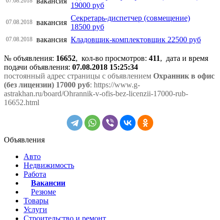
вакансия
07.08.2018
19000 руб
Секретарь-диспетчер (совмещение)
вакансия
07.08.2018
18500 руб
вакансия
Кладовщик-комплектовщик 22500 руб
07.08.2018
№ объявления:
16652
, кол-во просмотров
:
411
, дата и время
подачи объявления:
07.08.2018 15:25:34
постоянный адрес страницы с объявлением
Охранник в офис
(без лицензии) 17000 руб
: https://www.g-
astrakhan.ru/board/Ohrannik-v-ofis-bez-licenzii-17000-rub-
16652.html
Объявления
Авто
Недвижимость
Работа
Вакансии
Резюме
Товары
Услуги
Строительство и ремонт