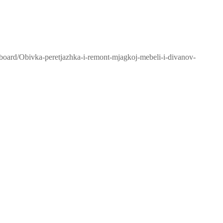
/board/Obivka-peretjazhka-i-remont-mjagkoj-mebeli-i-divanov-