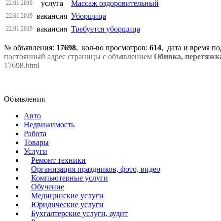
услуга
Массаж оздоровительный
22.01.2019
вакансия
Уборщица
22.01.2019
вакансия
Требуется уборщица
22.01.2019
№ объявления:
17698
, кол-во просмотров
:
614
, дата и время п
постоянный адрес страницы с объявлением
Обивка, перетяжка
17698.html
Объявления
Авто
Недвижимость
Работа
Товары
Услуги
Ремонт техники
Организация праздников, фото, видео
Компьютерные услуги
Обучение
Медицинские услуги
Юридические услуги
Бухгалтерские услуги, аудит