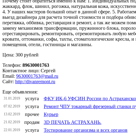
Почему стоит обратиться именно к нам: 1. Индивидуальных под
жаккард, флок, шинил, рогожка, натуральная кожа, искусственн
4. У наших мастеров большой опыт в данной сфере. 5. Работаем
выезд дизайнера для расчета точной стоимости и подбора оби
перетяжка, оббивка, реставрация и ремонт, а так же можем по
замену механизмов трансформации, пружинного блока, поролона
отреставрировать, ремонтировать, отремонтировать любую мебе
кровати, оттоманки, софы, тахты, стоматологические кресла, и 
помещения, отели, гостиницы и магазины.
Цена: 300 рублей
Телефон:
89630001763
Контактное лицо: Сергей
Email:
9630001763@mail.ru
Сайт:
http://divanremont.ru
Еще объявления:
услуга
ФКУ ИК-6 УФСИН России по Астраханской
31.01.2019
услуга
Ремонт ЧПУ токарный фрезерный станки пу
07.02.2019
прочее
Курьер
13.02.2019
продам
3D ПЕЧАТЬ АСТРАХАНЬ.
21.02.2019
услуга
Тестирование организма и всех органов
22.01.2019