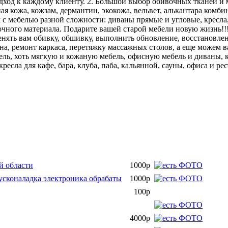
ход к каждому клиенту. 2. Большой выбор обивочных тканей и ма
ая кожа, кожзам, дермантин, экокожа, вельвет, алькантара комб
 с мебелью разной сложности: диваны прямые и угловые, кресла,
вочного материала. Подарите вашей старой мебели новую жизнь!
менять вам обивку, обшивку, выполнить обновление, восстановле
, ремонт каркаса, перетяжку массажных столов, а еще можем вам
ль, хоть мягкую и кожаную мебель, офисную мебель и диваны, к
кресла для кафе, бара, клуба, паба, кальянной, сауны, офиса и 
 области
1000р
сконаладка электроника обрабаты
1000р
100р
4000р