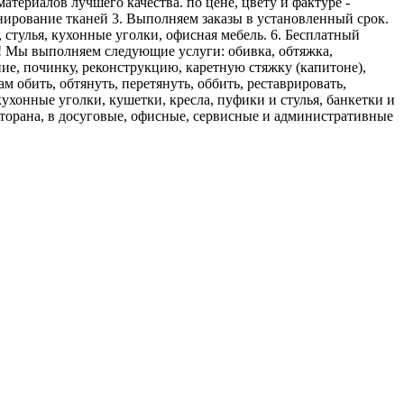
териалов лучшего качества. по цене, цвету и фактуре -
инирование тканей 3. Выполняем заказы в установленный срок.
 стулья, кухонные уголки, офисная мебель. 6. Бесплатный
!! Мы выполняем следующие услуги: обивка, обтяжка,
ние, починку, реконструкцию, каретную стяжку (капитоне),
 обить, обтянуть, перетянуть, оббить, реставрировать,
ухонные уголки, кушетки, кресла, пуфики и стулья, банкетки и
ресторана, в досуговые, офисные, сервисные и административные