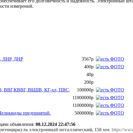
обеспечивает его долговечность и надёжность. Электронный шт
ности измерений.
, ЛНР, ДНР
3567р
400р
40р
200р
3, ВВГ,КВВГ, ВБШВ, КГ-хл, ПВС,
100000р
11000000р
11000000р
. Неликвиды предприятий.
5000000р
одачи объявления:
08.12.2024 22:47:56
генциркуль электронный металлический, 150 мм
: https://w