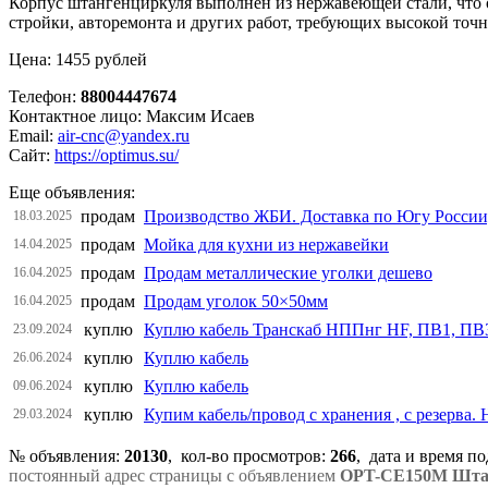
Корпус штангенциркуля выполнен из нержавеющей стали, что 
стройки, авторемонта и других работ, требующих высокой точ
Цена: 1455 рублей
Телефон:
88004447674
Контактное лицо: Максим Исаев
Email:
air-cnc@yandex.ru
Сайт:
https://optimus.su/
Еще объявления:
продам
Производство ЖБИ. Доставка по Югу России
18.03.2025
продам
Мойка для кухни из нержавейки
14.04.2025
продам
Продам металлические уголки дешево
16.04.2025
продам
Продам уголок 50×50мм
16.04.2025
куплю
Куплю кабель Транскаб НППнг HF, ПВ1, ПВ
23.09.2024
куплю
Куплю кабель
26.06.2024
куплю
Куплю кабель
09.06.2024
куплю
Купим кабель/провод с хранения , с резерва
29.03.2024
№ объявления:
20130
, кол-во просмотров
:
266
, дата и время п
постоянный адрес страницы с объявлением
OPT-CE150M Штан