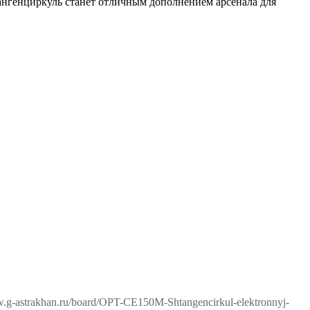
ангенциркуль станет отличным дополнением арсенала для
ww.g-astrakhan.ru/board/OPT-CE150M-Shtangencirkul-elektronnyj-