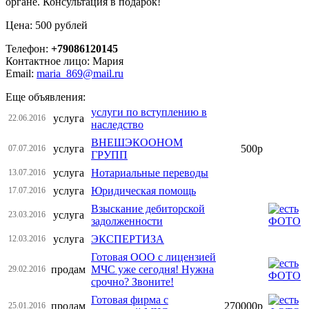
органе. Консультация в подарок!
Цена: 500 рублей
Телефон:
+79086120145
Контактное лицо: Мария
Email:
maria_869@mail.ru
Еще объявления:
услуги по вступлению в
услуга
22.06.2016
наследство
ВНЕШЭКООНОМ
услуга
500р
07.07.2016
ГРУПП
услуга
Нотариальные переводы
13.07.2016
услуга
Юридическая помощь
17.07.2016
Взыскание дебиторской
услуга
23.03.2016
задолженности
услуга
ЭКСПЕРТИЗА
12.03.2016
Готовая ООО с лицензией
продам
МЧС уже сегодня! Нужна
29.02.2016
срочно? Звоните!
Готовая фирма с
продам
270000р
25.01.2016