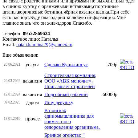
на связь с родственниками или друзьями не выходил.Был одет
в синюю куртку с оранжевыми вставками,спортивные
штаны,коричневые ботинки,чёрная вязаная шапка.При себе
есть паспорт.Буду благодарна за любую информацию.Мне
главное знать что он жив-здоров.Спасибо.
Телефон:
89522869624
Контактное лицо: Наталья
Email:
natali.karelina29@yandex.ru
Еще объявления:
услуга
Сделаю Кунилингус
700р
20.06.2021
Строительная компания,
вакансия
ООО «АВК монолит».
20.03.2022
Приглашает строителей
вакансия
Подсобный рабочий
60000р
12.01.2024
даром
Ищу девушку
09.02.2025
В поисках
единомышлинника для
прочее
13.01.2019
совместного
оздоровления организьма.
Брачное огенство "