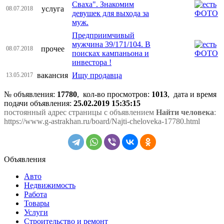
Сваха". Знакомим
услуга
08.07.2018
девушек для выхода за
муж.
Предприимчивый
мужчина 39/171/104. В
прочее
08.07.2018
поисках кампаньона и
инвестора !
вакансия
Ищу продавца
13.05.2017
№ объявления:
17780
, кол-во просмотров
:
1013
, дата и время
подачи объявления:
25.02.2019 15:35:15
постоянный адрес страницы с объявлением
Найти человека
:
https://www.g-astrakhan.ru/board/Najti-cheloveka-17780.html
Объявления
Авто
Недвижимость
Работа
Товары
Услуги
Строительство и ремонт