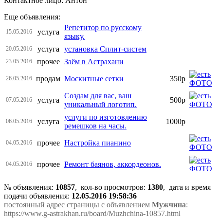
Контактное лицо: Антон
Еще объявления:
Репетитор по русскому
услуга
15.05.2016
языку.
услуга
установка Сплит-систем
20.05.2016
прочее
Заём в Астрахани
23.05.2016
продам
Москитные сетки
350р
26.05.2016
Создам для вас, ваш
услуга
500р
07.05.2016
уникальный логотип.
услуги по изготовлению
услуга
1000р
06.05.2016
ремешков на часы.
прочее
Настройка пианино
04.05.2016
прочее
Ремонт баянов, аккордеонов.
04.05.2016
№ объявления:
10857
, кол-во просмотров
:
1380
, дата и время
подачи объявления:
12.05.2016 19:58:36
постоянный адрес страницы с объявлением
Мужчина
:
https://www.g-astrakhan.ru/board/Muzhchina-10857.html