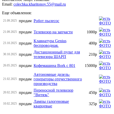
Email:
colechka.kharitonov.55@mail.ru
Еще объявления:
продам
Робот пылесос
21.09.2025
продам
Телевизор на запчасти
1000р
21.09.2025
Клавиатура Genius
продам
400р
23.10.2025
беспроводная.
Дистанционный пульт для
продам
210р
30.10.2025
телевизора ШАРП
продам
Кофемашина Bork c 801
15000р
26.05.2025
Автономные дизель-
продам
генераторы отечественного
21.02.2025
производства
Переносной телевизор
продам
450р
20.02.2025
"Витязь"
Лампы галогеновые
продам
325р
10.02.2025
кварцевые