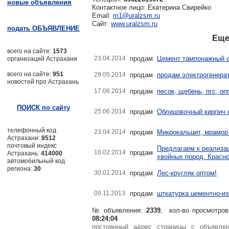
новые объявления
Контактное лицо: Екатерина Свирейко
Email:
m1@uralzsm.ru
Сайт:
www.uralzsm.ru
подать ОБЪЯВЛЕНИЕ
Еще
всего на сайте:
1573
23.04.2014
продам
Цемент тампонажный 
организаций Астрахани
всего на сайте:
951
29.05.2014
продам
продам электрогенерат
новостей про Астрахань
17.06.2014
продам
песок, щебень, пгс, оп
ПОИСК по сайту
25.06.2014
продам
Облицовочный кирпич о
телефонный код
23.04.2014
продам
Микрокальцит, мрамо
Астрахани:
8512
почтовый индекс
Предлагаем к реализа
10.02.2014
продам
Астрахань:
414000
хвойных пород. Красн
автомобильный код
региона:
30
30.01.2014
продам
Лес-кругляк оптом!
09.11.2013
продам
шткатурка цементно-из
№ объявления:
2339
, кол-во просмотров
08:24:04
постоянный адрес страницы с объявл