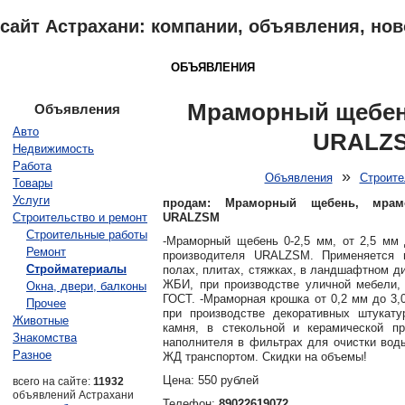
сайт Астрахани: компании, объявления, ново
АСТРАХАНЬ
КАТАЛОГ
ОБЪЯВЛЕНИЯ
ОТЗЫВЫ
НОВОСТ
Мраморный щебень
Объявления
Авто
URALZS
Недвижимость
Работа
»
Объявления
Строите
Товары
Услуги
продам: Мраморный щебень, мрам
Строительство и ремонт
URALZSM
Строительные работы
-Мраморный щебень 0-2,5 мм, от 2,5 мм 
Ремонт
производителя URALZSM. Применяется в
Стройматериалы
полах, плитах, стяжках, в ландшафтном д
ЖБИ, при производстве уличной мебели, 
Окна, двери, балконы
ГОСТ. -Мраморная крошка от 0,2 мм до 3
Прочее
при производстве декоративных штукатур
Животные
камня, в стекольной и керамической п
Знакомства
наполнителя в фильтрах для очистки воды
Разное
ЖД транспортом. Скидки на объемы!
Цена: 550 рублей
всего на сайте:
11932
объявлений Астрахани
Телефон:
89022619072