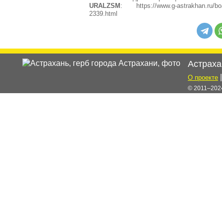
URALZSM
: https://www.g-astrakhan.ru/bo
2339.html
Астраха
О проекте
© 2011–2024