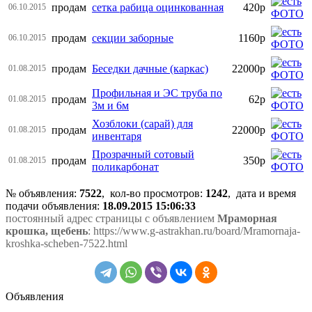
продам
сетка рабица оцинкованная
420р
06.10.2015
продам
секции заборные
1160р
06.10.2015
продам
Беседки дачные (каркас)
22000р
01.08.2015
Профильная и ЭС труба по
продам
62р
01.08.2015
3м и 6м
Хозблоки (сарай) для
продам
22000р
01.08.2015
инвентаря
Прозрачный сотовый
продам
350р
01.08.2015
поликарбонат
№ объявления:
7522
, кол-во просмотров
:
1242
, дата и время
подачи объявления:
18.09.2015 15:06:33
постоянный адрес страницы с объявлением
Мраморная
крошка, щебень
: https://www.g-astrakhan.ru/board/Mramornaja-
kroshka-scheben-7522.html
Объявления