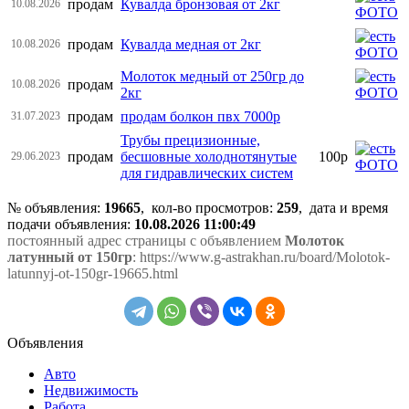
продам
Кувалда бронзовая от 2кг
10.08.2026
продам
Кувалда медная от 2кг
10.08.2026
Молоток медный от 250гр до
продам
10.08.2026
2кг
продам
продам болкон пвх 7000р
31.07.2023
Трубы прецизионные,
продам
бесшовные холоднотянутые
100р
29.06.2023
для гидравлических систем
№ объявления:
19665
, кол-во просмотров
:
259
, дата и время
подачи объявления:
10.08.2026 11:00:49
постоянный адрес страницы с объявлением
Молоток
латунный от 150гр
: https://www.g-astrakhan.ru/board/Molotok-
latunnyj-ot-150gr-19665.html
Объявления
Авто
Недвижимость
Работа