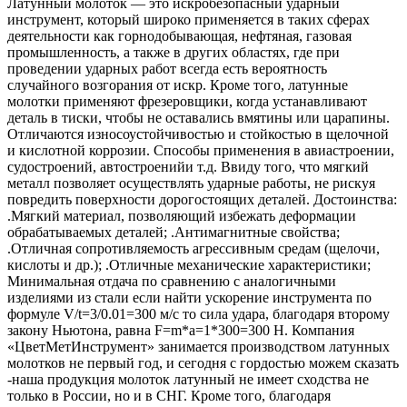
Латунный молоток — это искробезопасный ударный
инструмент, который широко применяется в таких сферах
деятельности как горнодобывающая, нефтяная, газовая
промышленность, а также в других областях, где при
проведении ударных работ всегда есть вероятность
случайного возгорания от искр. Кроме того, латунные
молотки применяют фрезеровщики, когда устанавливают
деталь в тиски, чтобы не оставались вмятины или царапины.
Отличаются износоустойчивостью и стойкостью в щелочной
и кислотной коррозии. Способы применения в авиастроении,
судостроений, автостроенийи т.д. Ввиду того, что мягкий
металл позволяет осуществлять ударные работы, не рискуя
повредить поверхности дорогостоящих деталей. Достоинства:
.Мягкий материал, позволяющий избежать деформации
обрабатываемых деталей; .Антимагнитные свойства;
.Отличная сопротивляемость агрессивным средам (щелочи,
кислоты и др.); .Отличные механические характеристики;
Минимальная отдача по сравнению с аналогичными
изделиями из стали если найти ускорение инструмента по
формуле V/t=3/0.01=300 м/с то сила удара, благодаря второму
закону Ньютона, равна F=m*a=1*300=300 Н. Компания
«ЦветМетИнструмент» занимается производством латунных
молотков не первый год, и сегодня с гордостью можем сказать
-наша продукция молоток латунный не имеет сходства не
только в России, но и в СНГ. Кроме того, благодаря