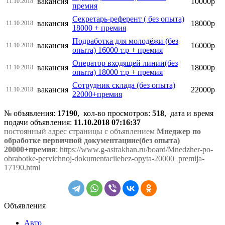
вакансия
10000р
11.10.2018
премия
Секретарь-референт ( без опыта)
вакансия
18000р
11.10.2018
18000 + премия
Подработка для молодёжи (без
вакансия
16000р
11.10.2018
опыта) 16000 т.р + премия
Оператор входящей линии(без
вакансия
18000р
11.10.2018
опыта) 18000 т.р + премия
Сотрудник склада (без опыта)
вакансия
22000р
11.10.2018
22000+премия
№ объявления:
17190
, кол-во просмотров
:
518
, дата и время
подачи объявления:
11.10.2018 07:16:37
постоянный адрес страницы с объявлением
Мнеджер по
обработке первичной документациие(без опыта)
20000+премия
: https://www.g-astrakhan.ru/board/Mnedzher-po-
obrabotke-pervichnoj-dokumentaciiebez-opyta-20000_premija-
17190.html
Объявления
Авто