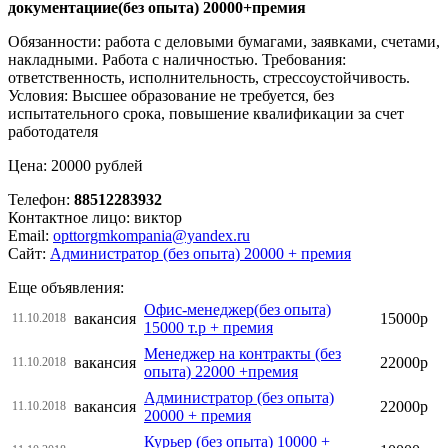
документациие(без опыта) 20000+премия
Обязанности: работа с деловыми бумагами, заявками, счетами,
накладными. Работа с наличностью. Требования:
ответственность, исполнительность, стрессоустойчивость.
Условия: Высшее образование не требуется, без
испытательного срока, повышение квалификации за счет
работодателя
Цена: 20000 рублей
Телефон:
88512283932
Контактное лицо: виктор
Email:
opttorgmkompania@yandex.ru
Сайт:
Администратор (без опыта) 20000 + премия
Еще объявления:
Офис-менеджер(без опыта)
вакансия
15000р
11.10.2018
15000 т.р + премия
Менеджер на контракты (без
вакансия
22000р
11.10.2018
опыта) 22000 +премия
Администратор (без опыта)
вакансия
22000р
11.10.2018
20000 + премия
Курьер (без опыта) 10000 +