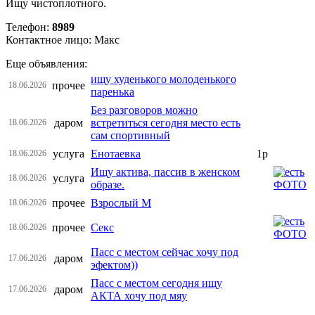
Ищу чистоплотного.
Телефон:
8989
Контактное лицо: Макс
Еще объявления:
ищу худенького молоденького
прочее
18.06.2026
паренька
Без разговоров можно
даром
встретиться сегодня место есть
18.06.2026
сам спортивный
услуга
Енотаевка
1р
18.06.2026
Ищу актива, пассив в женском
услуга
18.06.2026
образе.
прочее
Взрослый М
18.06.2026
прочее
Секс
18.06.2026
Пасс с местом сейчас хочу под
даром
17.06.2026
эфектом))
Пасс с местом сегодня ищу
даром
17.06.2026
АКТА хочу под мяу