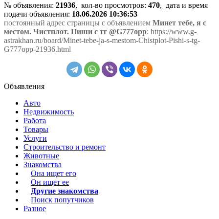
№ объявления:
21936
, кол-во просмотров
:
470
, дата и время
подачи объявления:
18.06.2026 10:36:53
постоянный адрес страницы с объявлением
Минет тебе, я с
местом. Чистплот. Пиши с тг @G777opp
: https://www.g-
astrakhan.ru/board/Minet-tebe-ja-s-mestom-Chistplot-Pishi-s-tg-
G777opp-21936.html
Объявления
Авто
Недвижимость
Работа
Товары
Услуги
Строительство и ремонт
Животные
Знакомства
Она ищет его
Он ищет ее
Другие знакомства
Поиск попутчиков
Разное