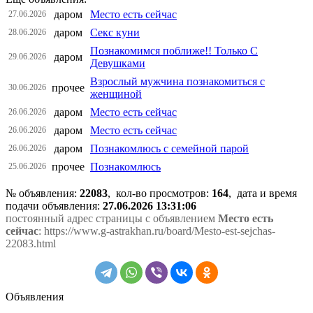
даром
Место есть сейчас
27.06.2026
даром
Секс куни
28.06.2026
Познакомимся поближе!! Только С
даром
29.06.2026
Девушками
Взрослый мужчина познакомиться с
прочее
30.06.2026
женщиной
даром
Место есть сейчас
26.06.2026
даром
Место есть сейчас
26.06.2026
даром
Познакомлюсь с семейной парой
26.06.2026
прочее
Познакомлюсь
25.06.2026
№ объявления:
22083
, кол-во просмотров
:
164
, дата и время
подачи объявления:
27.06.2026 13:31:06
постоянный адрес страницы с объявлением
Место есть
сейчас
: https://www.g-astrakhan.ru/board/Mesto-est-sejchas-
22083.html
Объявления